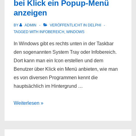
bei Klick ein Popup-Menü
anzeigen
BY
ADMIN
VERÖFFENTLICHT IN
DELPHI
TAGGED WITH
INFOBEREICH
,
WINDOWS
In Windows gibt es rechts unten in der Taskbar
den sogenannten System Tray oder Infobereich.
Dort kann man ein Icon erstellen und dem
Benutzer über Klick ein Menü anbieten, wie man
es von diversen Programmen kennt die
hauptsächlich im Hintergrund …
Ein
Weiterlesen »
Icon
in
der