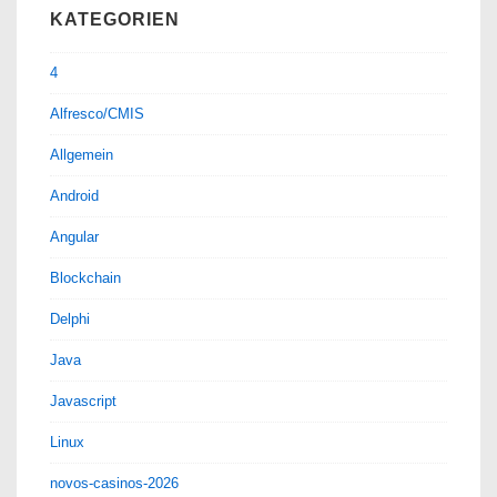
Taskbar
KATEGORIEN
(Infobereich)
anzeigen
4
und
Alfresco/CMIS
bei
Allgemein
Klick
ein
Android
Popup-
Angular
Menü
Blockchain
anzeigen
Delphi
Java
Javascript
Linux
novos-casinos-2026