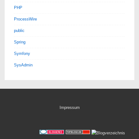
PHP
ProcessWire
public
Spring
Symfony
SysAdmin
Impressum