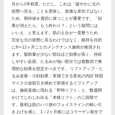
月から1年程度。ただし、これは「緩やかに元の
状態へ戻る」ことを意味し、急激な老化ではない
ため、期待値を適切に保つことが重要です。「効
果が消えたら、もう終わり？」という疑問には、
いいえ、と答えます。肌の土台が一度整うため、
完全な元の状態に戻るわけではなく、維持を目的
に8〜12ヶ月ごとのメンテナンス施術が推奨され
ます。脂肪量が少ない部位ほど効果が高く、持続
しやすい反面、たるみが強い部分では複数回で漸
増的な効果を想定すべきです。 リフトアップ・た
るみ改善・小顔効果：実感できる変化の内訳 韓国
マイクロ波肌引き締めで実感するリフトアップ
は、施術直後に現れる「即時リフト」と、数週間
かけてじわじわ出る「本格リフト」の二段階で
す。最初は肌のハリ感やフェイスラインの軽い引
き上げを感じ、1～2ヶ月後にはコラーゲン新生で