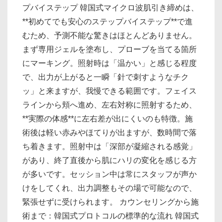
プバイステップ 韓国式マイクロ波肌引き締めは、
**初めてでも安心のステップバイステップ**で進
むため、予測不能な驚きはほとんどありません。
まず専用ジェルを塗布し、プローブを当てる箇所
にマーキング。照射時は「温かい」と感じる程度
で、出力が上がると一瞬「針で刺すようなチク
ッ」と来ますが、我慢できる範囲です。フェイス
ラインから頬へ進め、左右対称に照射するため、
**実際の体感**に左右差が出にくいのも特徴。施
術後は軽い赤みやほてりが出ますが、数時間で落
ち着きます。照射中は「深部が凝縮される感覚」
があり、終了直後から肌にハリの変化を感じる方
が多いです。セッション中は常にスタッフが声か
けをしてくれ、出力調整もその場で可能なので、
緊張せずに受けられます。 カウンセリングから施
術まで：韓国式プロトコルの標準的な流れ 韓国式