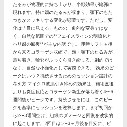
たるみが物理的に持ち上がり、小顔効果が輪郭に
現れます。特に頬のたるみが収まり、顎下のもた
つきがスッキリする変化が顕著です。ただし、変
化は「目に見える」ものの、劇的な変身ではな
く、自然な範囲での**フェイスラインの明瞭化と
ハリ感の回復**が主な内訳です。 即時リフト＋後
から来るコラーゲン収縮で、頬・顎下のたるみが
落ち着き、輪郭がふっくら引き締まる。劇的では
なく、自然な小顔化として実感できる。 効果のピ
ークはいつ？持続させるためのセッション設計の
考え方 マイクロ波肌引き締めの効果は、施術直後
よりも炎症反応とコラーゲン新生が落ち着く4〜6
週間後がピークです。持続させるには、このピー
クを基準にセッションを逆算します。まず初回か
ら2〜3週間空け、組織のダメージと回復を波状的
に起こします。2回目は1〜3ヶ月後を目安に、ピ