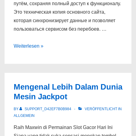
путём, сохраняя полный доступ к функционалу.
Это техническая копия основного сайта,
которая синхронизирует данные и позволяет
пользоваться сервисом без перебоев. …
Что
Weiterlesen »
такое
трипскан
зеркало
и
Mengenal Lebih Dalam Dunia
зачем
Mesin Jackpot
оно
нужно
BY
SUPPORT_D42EF7B0B984
VERÖFFENTLICHT IN
ALLGEMEIN
Raih Maxwin di Permainan Slot Gacor Hari Ini
Siapa yang tidak suka sensasi menekan tombol