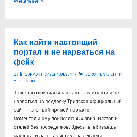
Что
Weiterlesen »
на
самом
деле
пишут
Как найти настоящий
люди
портал и не нарваться на
о
фейк
Блэкспрут:
разбор
BY
SUPPORT_D42EF7B0B984
VERÖFFENTLICHT IN
реального
ALLGEMEIN
опыта
Трипскан официальный сайт — как найти и не
нарваться на подделку Трипскан официальный
сайт — это твой прямой портал к
моментальному поиску любых авиабилетов и
отелей без посредников. Здесь ты вбиваешь
маршрут и даты, а система за секунды