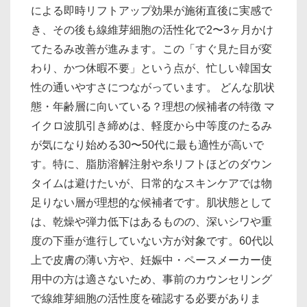
による即時リフトアップ効果が施術直後に実感で
き、その後も線維芽細胞の活性化で2〜3ヶ月かけ
てたるみ改善が進みます。この「すぐ見た目が変
わり、かつ休暇不要」という点が、忙しい韓国女
性の通いやすさにつながっています。 どんな肌状
態・年齢層に向いている？理想の候補者の特徴 マ
イクロ波肌引き締めは、軽度から中等度のたるみ
が気になり始める30〜50代に最も適性が高いで
す。特に、脂肪溶解注射や糸リフトほどのダウン
タイムは避けたいが、日常的なスキンケアでは物
足りない層が理想的な候補者です。肌状態として
は、乾燥や弾力低下はあるものの、深いシワや重
度の下垂が進行していない方が対象です。60代以
上で皮膚の薄い方や、妊娠中・ペースメーカー使
用中の方は適さないため、事前のカウンセリング
で線維芽細胞の活性度を確認する必要がありま