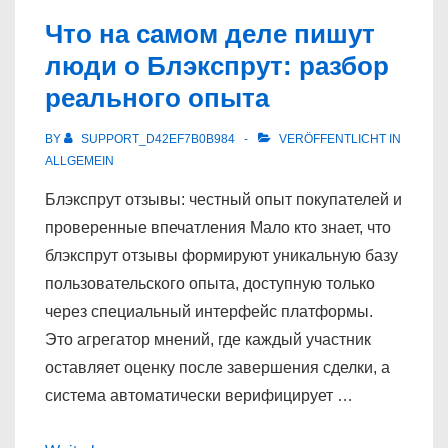
с
術
Что на самом деле пишут
площадкой
を
люди о Блэкспрут: разбор
и
徹
реального опыта
стоит
底
ли
解
BY
SUPPORT_D42EF7B0B984
VERÖFFENTLICHT IN
верить
説
ALLGEMEIN
первому
Блэкспрут отзывы: честный опыт покупателей и
впечатлению
проверенные впечатления Мало кто знает, что
блэкспрут отзывы формируют уникальную базу
пользовательского опыта, доступную только
через специальный интерфейс платформы.
Это агрегатор мнений, где каждый участник
оставляет оценку после завершения сделки, а
система автоматически верифицирует …