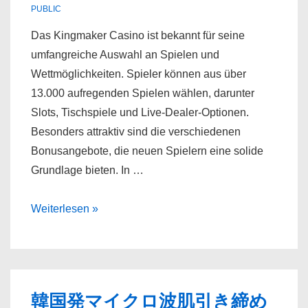
ใหม่
PUBLIC
เข้าใจ
Das Kingmaker Casino ist bekannt für seine
ง่าย
umfangreiche Auswahl an Spielen und
ใน
Wettmöglichkeiten. Spieler können aus über
5
13.000 aufregenden Spielen wählen, darunter
นาที
Slots, Tischspiele und Live-Dealer-Optionen.
Besonders attraktiv sind die verschiedenen
Bonusangebote, die neuen Spielern eine solide
Grundlage bieten. In …
Sichere
Weiterlesen »
Auszahlung
im
Kingmaker
Casino:
韓国発マイクロ波肌引き締め
So