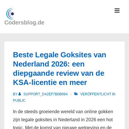
↓
ME
Zum
Inhalt
Codersblog.de
Main
Navigation
Beste Legale Goksites van
Nederland 2026: een
diepgaande review van de
KSA-licentie en meer
BY
SUPPORT_D42EF7B0B984
VERÖFFENTLICHT IN
PUBLIC
In de steeds groeiende wereld van online gokken
zijn legale goksites in Nederland in 2026 een hot
topic. Met de komst van nieuwe wetgeving en de