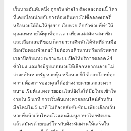
เว็บหวยอันดับหนึ่ง ถูกจริง จ่ายไว ต้องลองตอนนี้ ใคร
ที่เคยเบื่อหน่ายกับการต้องเดินทางไปซื้อลอตเตอรี่
หรือหวยใต้ดินให้ยุ่งยาก เว็บหวย คือตัวช่วยที่ทำให้
คุณแทงหวยได้ทุกที่ทุกเวลา เพียงแค่สมัครสมาชิก
และเลือกเลขที่ชอบ ก็สามารถเดิมพันได้ทันทีผ่านมือ
ถือหรือคอมพิวเตอร์ ไม่ต้องรอคิวนานหรือกลัวพลาด
เวลาปิดรับแทง เพราะระบบเปิดให้บริการตลอด 24
ชั่วโมง แถมยังมีรูปแบบหวยให้เลือกหลากหลาย ไม่
ว่าจะเป็นหวยรัฐ หวยหุ้น หรือหวยยี่กี ที่ตอบโจทย์ทุก
ความต้องการของคุณได้อย่างง่ายดายและสะดวก
สบาย เริ่มต้นแทงหวยออนไลน์ยังไงให้มือใหม่เข้าใจ
ง่ายใน 5 นาที การเริ่มต้นแทงหวยออนไลน์สำหรับ
มือใหม่ใน 5 นาที ไม่ต้องสลับซับซ้อน เพียงเลือกเว็บ
หวยที่หน้าเว็บโหลดไวและมีเมนูภาษาไทยชัดเจน
แล้วสมัครด้วยเบอร์โทรกับตั้งรหัสผ่านให้เสร็จใน