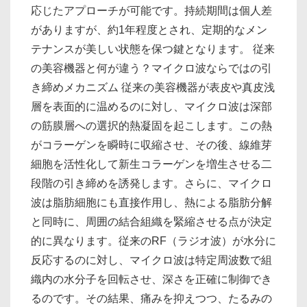
応じたアプローチが可能です。持続期間は個人差
がありますが、約1年程度とされ、定期的なメン
テナンスが美しい状態を保つ鍵となります。 従来
の美容機器と何が違う？マイクロ波ならではの引
き締めメカニズム 従来の美容機器が表皮や真皮浅
層を表面的に温めるのに対し、マイクロ波は深部
の筋膜層への選択的熱凝固を起こします。この熱
がコラーゲンを瞬時に収縮させ、その後、線維芽
細胞を活性化して新生コラーゲンを増生させる二
段階の引き締めを誘発します。さらに、マイクロ
波は脂肪細胞にも直接作用し、熱による脂肪分解
と同時に、周囲の結合組織を緊縮させる点が決定
的に異なります。従来のRF（ラジオ波）が水分に
反応するのに対し、マイクロ波は特定周波数で組
織内の水分子を回転させ、深さを正確に制御でき
るのです。その結果、痛みを抑えつつ、たるみの