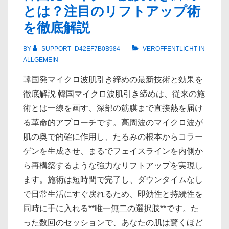
とは？注目のリフトアップ術
funktioniert
を徹底解説
der
Prozess
BY
SUPPORT_D42EF7B0B984
VERÖFFENTLICHT IN
ALLGEMEIN
韓国発マイクロ波肌引き締めの最新技術と効果を
徹底解説 韓国マイクロ波肌引き締めは、従来の施
術とは一線を画す、深部の筋膜まで直接熱を届け
る革命的アプローチです。高周波のマイクロ波が
肌の奥で的確に作用し、たるみの根本からコラー
ゲンを生成させ、まるでフェイスラインを内側か
ら再構築するような強力なリフトアップを実現し
ます。施術は短時間で完了し、ダウンタイムなし
で日常生活にすぐ戻れるため、即効性と持続性を
同時に手に入れる**唯一無二の選択肢**です。た
った数回のセッションで、あなたの肌は驚くほど