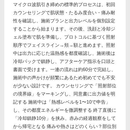
マイクロ波肌引き締めの標準的プロセスは、初回
カウンセリングで肌状態・たるみ度合い・痛み耐
性を確認し、施術プランと出力レベルを個別設定
することから始まります。その後、洗顔と冷却ジ
ェル塗布で肌を準備し、プロトコルに基づく照射
順序でフェイスライン→頬→額と進めます。照射
中は出力に応じた温熱感を都度確認し、施術後は
冷却パックで鎮静し、アフターケア指示を口頭と
書面で受けます。一連の流れは約60分で完結し、
施術中の声かけが頻繁にあるため初めてでも不安
が少ない設計です。 カウンセリングで「照射部位
の境界線」をマーキングし、同意書に出力値を明
記する 施術中は「熱感レベルを1〜10で申告」
し、その都度エネルギーを微調整する 終了直後に
「冷却鎮静10分」を挟み、赤みの経過観察をして
から帰宅となる 痛みや熱さはどのくらい？部位別