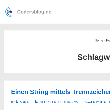
↓
Main
Zum
Codersblog.de
Navigation
Inhalt
Home
›
Po
Schlagw
Einen String mittels Trennzeich
BY
ADMIN
VERÖFFENTLICHT IN
JAVA
TAGGED WITH
STR