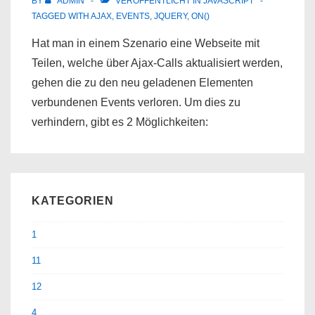
BY
ADMIN
VERÖFFENTLICHT IN
JAVASCRIPT
TAGGED WITH
AJAX
,
EVENTS
,
JQUERY
,
ON()
Hat man in einem Szenario eine Webseite mit
Teilen, welche über Ajax-Calls aktualisiert werden,
gehen die zu den neu geladenen Elementen
verbundenen Events verloren. Um dies zu
verhindern, gibt es 2 Möglichkeiten:
KATEGORIEN
1
11
12
4