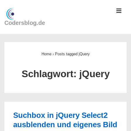
↓
ME
Zum
Inhalt
Codersblog.de
Main
Navigation
Home
›
Posts tagged jQuery
Schlagwort:
jQuery
Suchbox in jQuery Select2
ausblenden und eigenes Bild