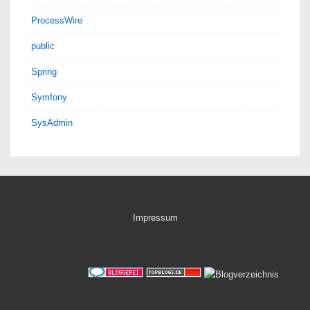
ProcessWire
public
Spring
Symfony
SysAdmin
Impressum