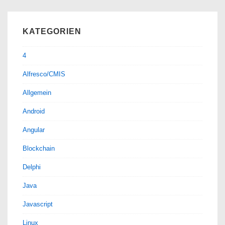
in
Software-
KATEGORIEN
Raid
tauschen
4
(CentOS)
Alfresco/CMIS
Allgemein
Android
Angular
Blockchain
Delphi
Java
Javascript
Linux