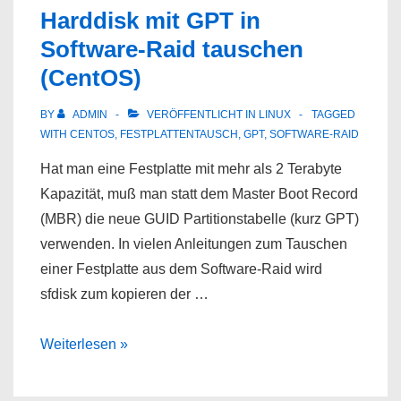
Harddisk mit GPT in
Software-Raid tauschen
(CentOS)
BY
ADMIN
VERÖFFENTLICHT IN
LINUX
TAGGED
WITH
CENTOS
,
FESTPLATTENTAUSCH
,
GPT
,
SOFTWARE-RAID
Hat man eine Festplatte mit mehr als 2 Terabyte
Kapazität, muß man statt dem Master Boot Record
(MBR) die neue GUID Partitionstabelle (kurz GPT)
verwenden. In vielen Anleitungen zum Tauschen
einer Festplatte aus dem Software-Raid wird
sfdisk zum kopieren der …
Harddisk
Weiterlesen »
mit
GPT