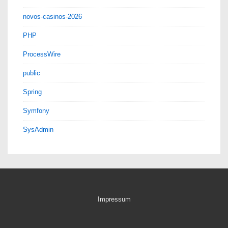
novos-casinos-2026
PHP
ProcessWire
public
Spring
Symfony
SysAdmin
Impressum