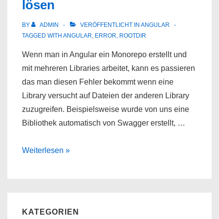
lösen
BY
ADMIN
VERÖFFENTLICHT IN
ANGULAR
TAGGED WITH
ANGULAR
,
ERROR
,
ROOTDIR
Wenn man in Angular ein Monorepo erstellt und
mit mehreren Libraries arbeitet, kann es passieren
das man diesen Fehler bekommt wenn eine
Library versucht auf Dateien der anderen Library
zuzugreifen. Beispielsweise wurde von uns eine
Bibliothek automatisch von Swagger erstellt, …
Angular
Weiterlesen »
Error
TS6059:
File
xxx
KATEGORIEN
is