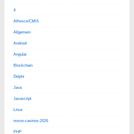
not
4
under
Alfresco/CMIS
‘rootDir’
Allgemein
lösen
Android
Angular
Blockchain
Delphi
Java
Javascript
Linux
novos-casinos-2026
PHP