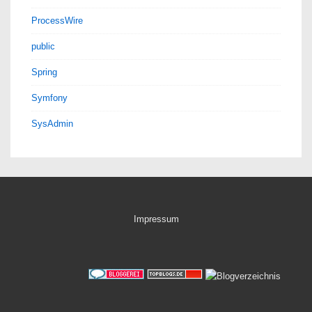
ProcessWire
public
Spring
Symfony
SysAdmin
Impressum