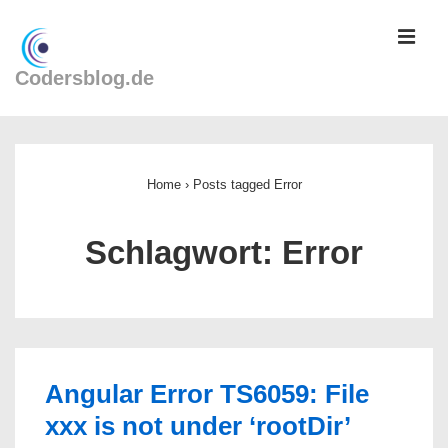
↓
ME
Zum
Inhalt
Codersblog.de
Main
Navigation
Home
›
Posts tagged Error
Schlagwort:
Error
Angular Error TS6059: File
xxx is not under ‘rootDir’