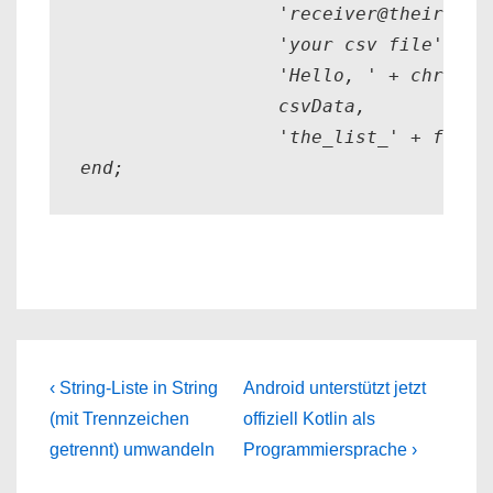
                  'receiver@theircompa
                  'your csv file',

                  'Hello, ' + chr(10)
                  csvData, 

                  'the_list_' + forma
end;
Beitragsnavigation
Previous
Next
‹ String-Liste in String
Android unterstützt jetzt
Post
Post
(mit Trennzeichen
offiziell Kotlin als
is
is
getrennt) umwandeln
Programmiersprache ›