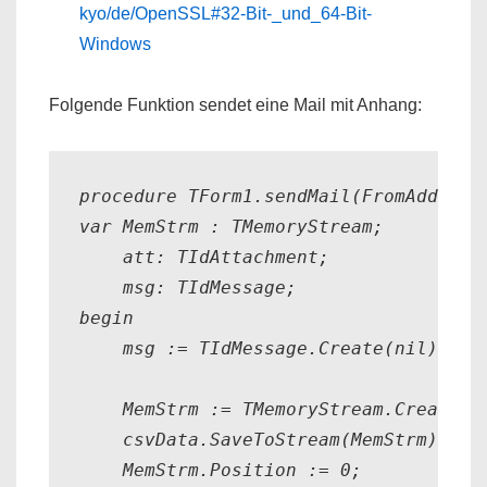
kyo/de/OpenSSL#32-Bit-_und_64-Bit-
Windows
Folgende Funktion sendet eine Mail mit Anhang:
procedure TForm1.sendMail(FromAddress
var MemStrm : TMemoryStream;

    att: TIdAttachment;

    msg: TIdMessage;

begin

    msg := TIdMessage.Create(nil);

    MemStrm := TMemoryStream.Create;

    csvData.SaveToStream(MemStrm);

    MemStrm.Position := 0;
