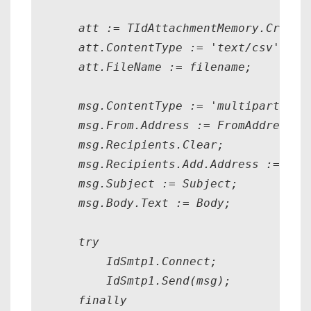
    att := TIdAttachmentMemory.Create(
    att.ContentType := 'text/csv';

    att.FileName := filename;

    msg.ContentType := 'multipart/mixe
    msg.From.Address := FromAddress;

    msg.Recipients.Clear;

    msg.Recipients.Add.Address := toAd
    msg.Subject := Subject;

    msg.Body.Text := Body;

    try

        IdSmtp1.Connect;

        IdSmtp1.Send(msg);

    finally
