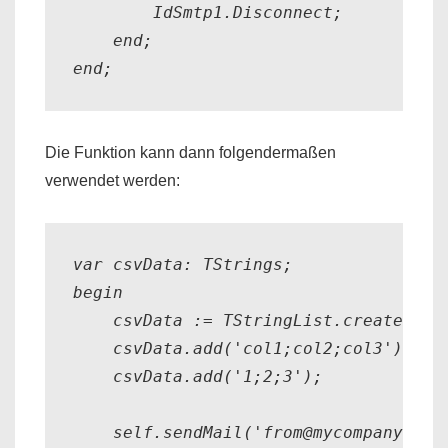
        IdSmtp1.Disconnect;

    end;

end;
Die Funktion kann dann folgendermaßen
verwendet werden:
var csvData: TStrings;

begin

    csvData := TStringList.create;

    csvData.add('col1;col2;col3');

    csvData.add('1;2;3');

    self.sendMail('from@mycompany.com'