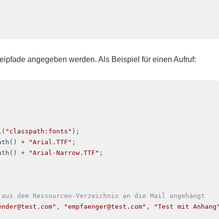
pfade angegeben werden. Als Beispiel für einen Aufruf:
L(
"classpath:fonts"
);

ath() + 
"Arial.TTF"
;

ath() + 
"Arial-Narrow.TTF"
;

 aus dem Ressourcen-Verzeichnis an die Mail angehängt
ender@test.com"
, 
"empfaenger@test.com"
, 
"Test mit Anhang