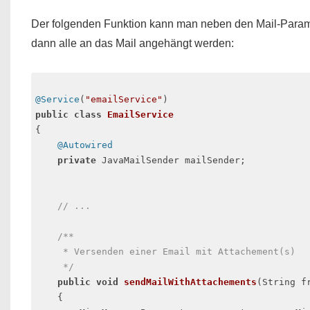
Der folgenden Funktion kann man neben den Mail-Param
dann alle an das Mail angehängt werden:
@Service
(
"emailService"
public
class
EmailService
{

@Autowired
private
 JavaMailSender mailSender;

// ...
/** 

     * Versenden einer Email mit Attachement(s)

     */
public
void
sendMailWithAttachements
(String f
{
