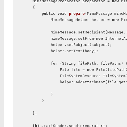
        MimeMessagePreparator preparator = 
new
 Mi
        {

public
void
prepare
(MimeMessage mimeM
                MimeMessageHelper helper = 
new
 Mi
                mimeMessage.setRecipient(Message.
	        mimeMessage.setFrom(
new
 InternetAd
	        helper.setSubject(subject);

	        helper.setText(body);

for
 (String filePath: filePaths) {
	            File file = 
new
 File(filePath)
	            FileSystemResource fileSystem
	            helper.addAttachment(file.getName(), fileSystemResource);

                }

	    }

        };

this
.mailSender.send(preparator); 
