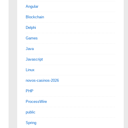
Angular
Blockchain
Delphi
Games
Java
Javascript
Linux
novos-casinos-2026
PHP
ProcessWire
public
ilePaths)
throws
 MailException

Spring