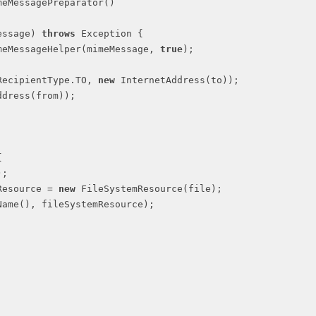
meMessagePreparator() 

essage)
throws
 Exception 
{

meMessageHelper(mimeMessage, 
true
);	

RecipientType.TO, 
new
 InternetAddress(to));

dress(from));



; 

Resource = 
new
 FileSystemResource(file);
